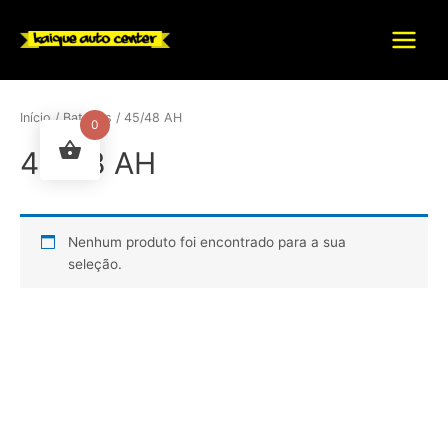
Ir
para
Main
o
conteúdo
Menu
Início
/
Baterias
/ 45/48 AH
0
45/48 AH
Nenhum produto foi encontrado para a sua
seleção.