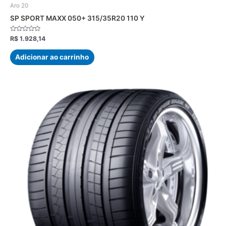
Aro 20
SP SPORT MAXX 050+ 315/35R20 110 Y
Avaliação
R$
1.928,14
0
de
5
Adicionar ao carrinho