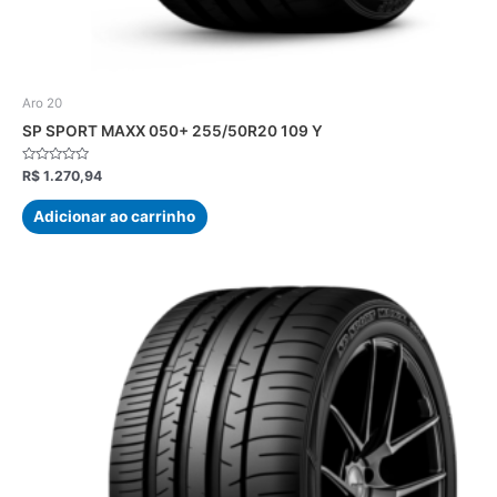
Aro 20
SP SPORT MAXX 050+ 255/50R20 109 Y
Avaliação
R$
1.270,94
0
de
5
Adicionar ao carrinho