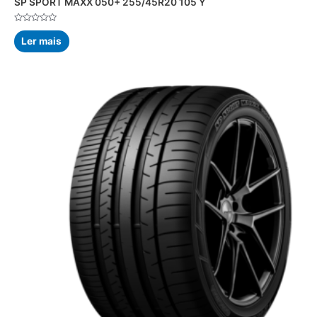
SP SPORT MAXX 050+ 255/45R20 105 Y
Avaliação
0
Ler mais
de
5