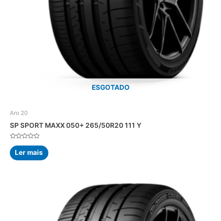
ESGOTADO
Aro 20
SP SPORT MAXX 050+ 265/50R20 111 Y
Avaliação
0
Ler mais
de
5