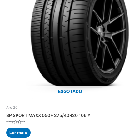
ESGOTADO
Aro 20
SP SPORT MAXX 050+ 275/40R20 106 Y
Avaliação
0
Ler mais
de
5