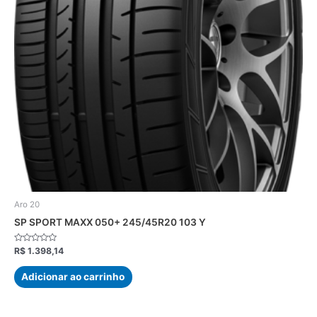
Aro 20
SP SPORT MAXX 050+ 245/45R20 103 Y
Avaliação
R$
1.398,14
0
de
5
Adicionar ao carrinho