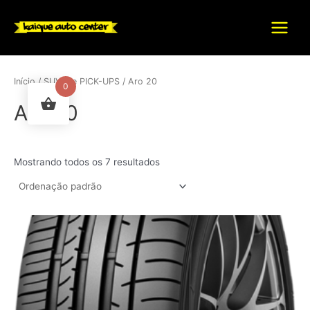
Ir
para
Main
o
conteúdo
Menu
Início
/
SUV'S e PICK-UPS
/ Aro 20
0
Aro 20
Mostrando todos os 7 resultados