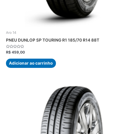
Aro 14
PNEU DUNLOP SP TOURING R1 185/70 R14 88T
Avaliação
R$
459,00
0
de
5
Adicionar ao carrinho