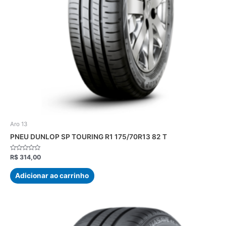
Aro 13
PNEU DUNLOP SP TOURING R1 175/70R13 82 T
Avaliação
R$
314,00
0
de
5
Adicionar ao carrinho