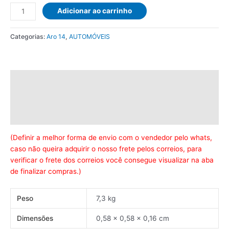
PNEU
Adicionar ao carrinho
DUNLOP
ENASAVE
Categorias:
Aro 14
,
AUTOMÓVEIS
EC300+
175/70R14
84
T
Descrição
quantidade
Informação adicional
Avaliações (0)
(Definir a melhor forma de envio com o vendedor pelo whats,
caso não queira adquirir o nosso frete pelos correios, para
verificar o frete dos correios você consegue visualizar na aba
de finalizar compras.)
Peso
7,3 kg
Dimensões
0,58 × 0,58 × 0,16 cm