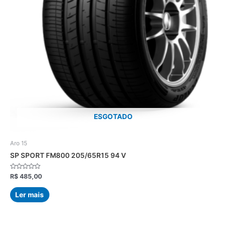
ESGOTADO
Aro 15
SP SPORT FM800 205/65R15 94 V
Avaliação
R$
485,00
0
de
5
Ler mais