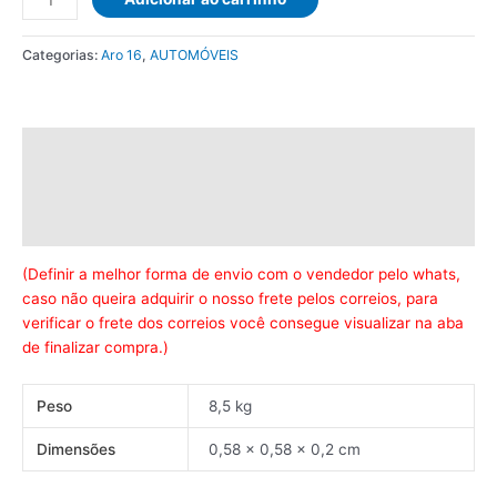
DUNLOP
DIREZZA
Categorias:
Aro 16
,
AUTOMÓVEIS
DZ102
195/50
R16
84V
Descrição
quantidade
Informação adicional
Avaliações (0)
(Definir a melhor forma de envio com o vendedor pelo whats,
caso não queira adquirir o nosso frete pelos correios, para
verificar o frete dos correios você consegue visualizar na aba
de finalizar compra.)
Peso
8,5 kg
Dimensões
0,58 × 0,58 × 0,2 cm