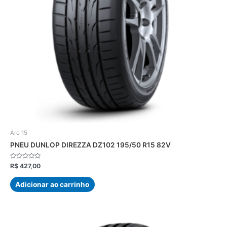
Aro 15
PNEU DUNLOP DIREZZA DZ102 195/50 R15 82V
Avaliação
R$
427,00
0
de
5
Adicionar ao carrinho