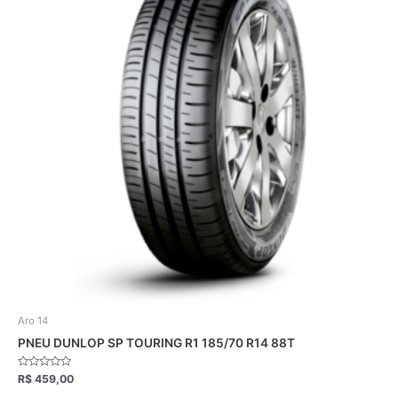
Aro 14
PNEU DUNLOP SP TOURING R1 185/70 R14 88T
Avaliação
R$
459,00
0
de