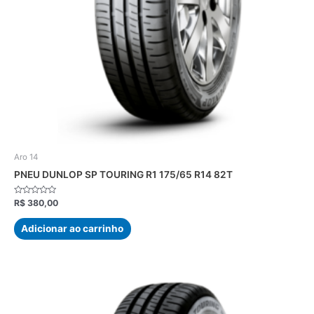
Aro 14
PNEU DUNLOP SP TOURING R1 175/65 R14 82T
Avaliação
R$
380,00
0
de
5
Adicionar ao carrinho